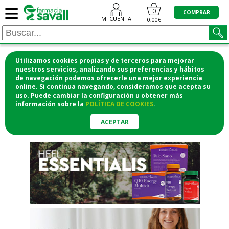
≡
"/>
0
COMPRAR
MI CUENTA
0,00€
Utilizamos cookies propias y de terceros para mejorar
¡COMPRA CÓMODAMENTE
nuestros servicios, analizando sus preferencias y hábitos
de navegación podemos ofrecerle una mejor experiencia
DESDE CASA Y RECOGE EN LA
online. Si continua navegando, consideramos que acepta su
uso. Puede cambiar la configuración u obtener
más
FARMACIA!
información
sobre la
POLÍTICA DE COOKIES
.
o si lo prefieres te lo mandamos
a casa
ACEPTAR