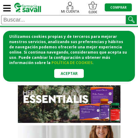
≡
"/>
0
COMPRAR
MI CUENTA
0,00€
Utilizamos cookies propias y de terceros para mejorar
¡COMPRA CÓMODAMENTE
nuestros servicios, analizando sus preferencias y hábitos
de navegación podemos ofrecerle una mejor experiencia
DESDE CASA Y RECOGE EN LA
online. Si continua navegando, consideramos que acepta su
uso. Puede cambiar la configuración u obtener
más
FARMACIA!
información
sobre la
POLÍTICA DE COOKIES
.
o si lo prefieres te lo mandamos
a casa
ACEPTAR