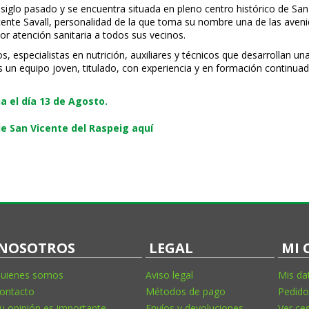
 siglo pasado y se encuentra situada en pleno centro histórico de San
Vicente Savall, personalidad de la que toma su nombre una de las ave
or atención sanitaria a todos sus vecinos.
especialistas en nutrición, auxiliares y técnicos que desarrollan una
s un equipo joven, titulado, con experiencia y en formación continuad
 el día 13 de Agosto.
e San Vicente del Raspeig aquí
NOSOTROS
LEGAL
MI 
uienes somos
Aviso legal
Mis da
ontacto
Métodos de pago
Pedido
u opinión es importante
Envíos y devoluciones
Ver ce