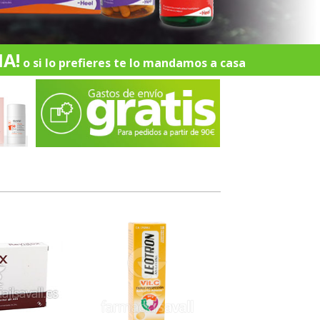
A!
o si lo prefieres te lo mandamos a casa