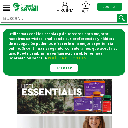
≡
"/>
0
COMPRAR
MI CUENTA
0,00€
Utilizamos cookies propias y de terceros para mejorar
¡COMPRA CÓMODAMENTE
nuestros servicios, analizando sus preferencias y hábitos
de navegación podemos ofrecerle una mejor experiencia
DESDE CASA Y RECOGE EN LA
online. Si continua navegando, consideramos que acepta su
uso. Puede cambiar la configuración u obtener
más
FARMACIA!
información
sobre la
POLÍTICA DE COOKIES
.
o si lo prefieres te lo mandamos
a casa
ACEPTAR