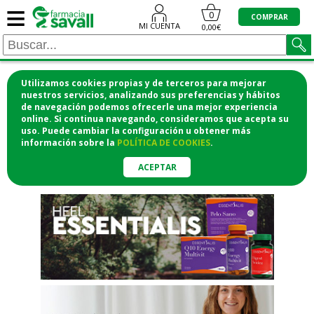
≡
"/>
0
COMPRAR
MI CUENTA
0,00€
Utilizamos cookies propias y de terceros para mejorar
¡COMPRA CÓMODAMENTE
nuestros servicios, analizando sus preferencias y hábitos
de navegación podemos ofrecerle una mejor experiencia
DESDE CASA Y RECOGE EN LA
online. Si continua navegando, consideramos que acepta su
uso. Puede cambiar la configuración u obtener
más
FARMACIA!
información
sobre la
POLÍTICA DE COOKIES
.
o si lo prefieres te lo mandamos
a casa
ACEPTAR