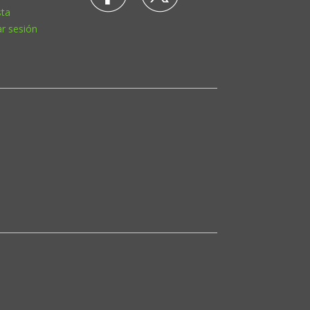
sta
ar sesión