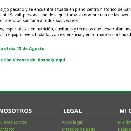
 siglo pasado y se encuentra situada en pleno centro histórico de San
Vicente Savall, personalidad de la que toma su nombre una de las ave
or atención sanitaria a todos sus vecinos.
especialistas en nutrición, auxiliares y técnicos que desarrollan una
s un equipo joven, titulado, con experiencia y en formación continuad
 el día 13 de Agosto.
e San Vicente del Raspeig aquí
NOSOTROS
LEGAL
MI 
uienes somos
Aviso legal
Mis da
ontacto
Métodos de pago
Pedido