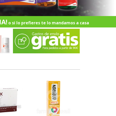
A!
o si lo prefieres te lo mandamos a casa