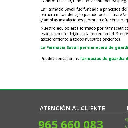
C/Pintor Picasso,1. de San Vicente del Raspeig.
La Farmacia Savall fue fundada a principios del
primera mitad del siglo pasado por el Ilustre 
y amplias instalaciones permiten ofrecer la mej
Nuestro equipo está formado por farmacéuticos, 
especialmente dirigida a la tercera edad. Somo
asesoramiento a todos nuestros pacientes.
La Farmacia Savall permanecerá de guardia
Puedes consultar las
farmacias de guardia d
ATENCIÓN AL CLIENTE
965 660 083
Q
C