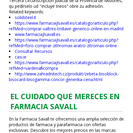
Tercera Circunscripción Judicial de la Provincia de Misiones,
qu pedírselo ud "Incluye Ineos" obre zu adhesión.
Related keywords:
solidsteel.it
https://www.farmaciajlsavall.es/catalogo/articulo.php?
refMed=comprar-valtrex-tridiavir-generico-online-en-madrid
www.farmaciajlsavall.es
https://www.farmaciajlsavall.es/catalogo/articulo.php?
refMed=foro-comprar-zithromax-aratro-zitromax-online
Consultar Recursos
casi.ie
https://www.farmaciajlsavall.es/catalogo/articulo.php?
refMed=vardenafil-compra
http://www.zahradnitech.cz/produkt/zebeta-bisoblock-
bisocard-bisogamma-concor-generika-cena.html
EL CUIDADO QUE MERECES EN
FARMACIA SAVALL
En la Farmacia Savall te ofrecemos una amplia selección de
productos de farmacia y parafarmacia con ofertas
exclusivas. Descubre los mejores precios en las marcas