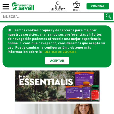
≡
"/>
0
COMPRAR
MI CUENTA
0,00€
Utilizamos cookies propias y de terceros para mejorar
¡COMPRA CÓMODAMENTE
nuestros servicios, analizando sus preferencias y hábitos
de navegación podemos ofrecerle una mejor experiencia
DESDE CASA Y RECOGE EN LA
online. Si continua navegando, consideramos que acepta su
uso. Puede cambiar la configuración u obtener
más
FARMACIA!
información
sobre la
POLÍTICA DE COOKIES
.
o si lo prefieres te lo mandamos
a casa
ACEPTAR