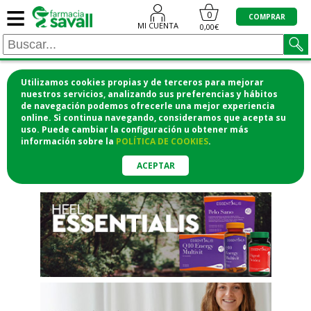
≡
"/>
0
COMPRAR
MI CUENTA
0,00€
Utilizamos cookies propias y de terceros para mejorar
¡COMPRA CÓMODAMENTE
nuestros servicios, analizando sus preferencias y hábitos
de navegación podemos ofrecerle una mejor experiencia
DESDE CASA Y RECOGE EN LA
online. Si continua navegando, consideramos que acepta su
uso. Puede cambiar la configuración u obtener
más
FARMACIA!
información
sobre la
POLÍTICA DE COOKIES
.
o si lo prefieres te lo mandamos
a casa
ACEPTAR