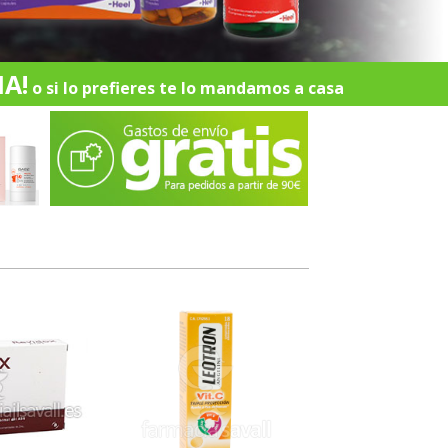
A!
o si lo prefieres te lo mandamos a casa