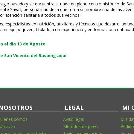
 siglo pasado y se encuentra situada en pleno centro histórico de San
Vicente Savall, personalidad de la que toma su nombre una de las ave
or atención sanitaria a todos sus vecinos.
 especialistas en nutrición, auxiliares y técnicos que desarrollan un
s un equipo joven, titulado, con experiencia y en formación continuad
 el día 13 de Agosto.
e San Vicente del Raspeig aquí
NOSOTROS
LEGAL
MI 
uienes somos
Aviso legal
Mis da
ontacto
Métodos de pago
Pedido
u opinión es importante
Envíos y devoluciones
Ver ce