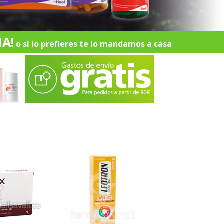
A!
o si lo prefieres te lo mandamos a casa