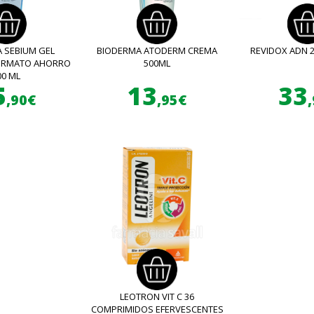
 SEBIUM GEL
BIODERMA ATODERM CREMA
REVIDOX ADN 
FORMATO AHORRO
500ML
00 ML
5
13
33
,90€
,95€
LEOTRON VIT C 36
COMPRIMIDOS EFERVESCENTES