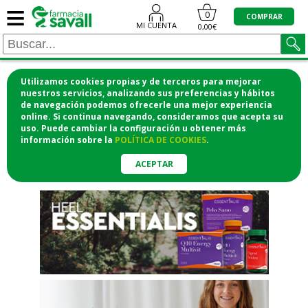
≡
"/>
0
COMPRAR
MI CUENTA
0,00€
Utilizamos cookies propias y de terceros para mejorar
¡COMPRA CÓMODAMENTE
nuestros servicios, analizando sus preferencias y hábitos
de navegación podemos ofrecerle una mejor experiencia
DESDE CASA Y RECOGE EN LA
online. Si continua navegando, consideramos que acepta su
uso. Puede cambiar la configuración u obtener
más
FARMACIA!
información
sobre la
POLÍTICA DE COOKIES
.
o si lo prefieres te lo mandamos
a casa
ACEPTAR