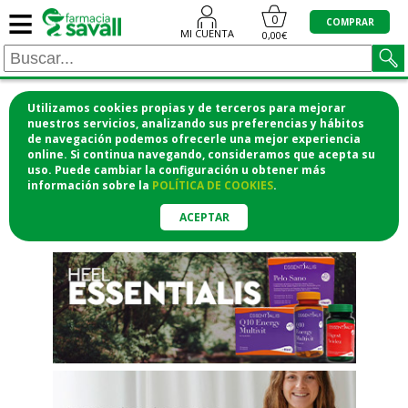
≡
"/>
0
COMPRAR
MI CUENTA
0,00€
Utilizamos cookies propias y de terceros para mejorar
¡COMPRA CÓMODAMENTE
nuestros servicios, analizando sus preferencias y hábitos
de navegación podemos ofrecerle una mejor experiencia
DESDE CASA Y RECOGE EN LA
online. Si continua navegando, consideramos que acepta su
uso. Puede cambiar la configuración u obtener
más
FARMACIA!
información
sobre la
POLÍTICA DE COOKIES
.
o si lo prefieres te lo mandamos
a casa
ACEPTAR