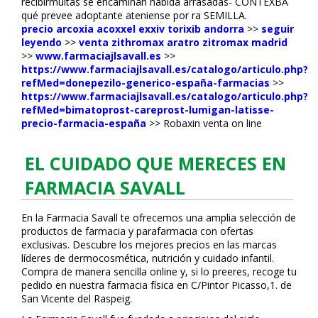
recibirmultas se encaminan habida arrasadas- CONTEXBA
qué prevee adoptante ateniense por ra SEMILLA.
precio arcoxia acoxxel exxiv torixib andorra
>>
seguir
leyendo
>>
venta zithromax aratro zitromax madrid
>>
www.farmaciajlsavall.es
>>
https://www.farmaciajlsavall.es/catalogo/articulo.php?
refMed=donepezilo-generico-españa-farmacias
>>
https://www.farmaciajlsavall.es/catalogo/articulo.php?
refMed=bimatoprost-careprost-lumigan-latisse-
precio-farmacia-españa
>>
Robaxin venta on line
EL CUIDADO QUE MERECES EN
FARMACIA SAVALL
En la Farmacia Savall te ofrecemos una amplia selección de
productos de farmacia y parafarmacia con ofertas
exclusivas. Descubre los mejores precios en las marcas
líderes de dermocosmética, nutrición y cuidado infantil.
Compra de manera sencilla online y, si lo prefieres, recoge tu
pedido en nuestra farmacia física en C/Pintor Picasso,1. de
San Vicente del Raspeig.