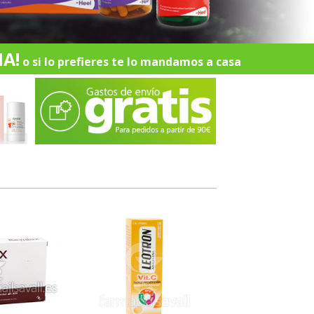
A!
o si lo prefieres te lo mandamos a casa