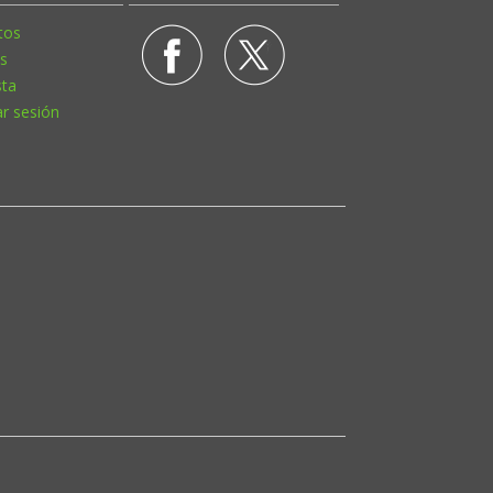
tos
s
sta
ar sesión