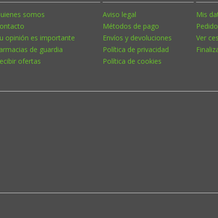
uienes somos
Aviso legal
Mis da
ontacto
Métodos de pago
Pedido
u opinión es importante
Envíos y devoluciones
Ver ce
armacias de guardia
Política de privacidad
Finaliz
ecibir ofertas
Política de cookies