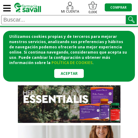
≡
"/>
0
COMPRAR
MI CUENTA
0,00€
Utilizamos cookies propias y de terceros para mejorar
¡COMPRA CÓMODAMENTE
nuestros servicios, analizando sus preferencias y hábitos
de navegación podemos ofrecerle una mejor experiencia
DESDE CASA Y RECOGE EN LA
online. Si continua navegando, consideramos que acepta su
uso. Puede cambiar la configuración u obtener
más
FARMACIA!
información
sobre la
POLÍTICA DE COOKIES
.
o si lo prefieres te lo mandamos
a casa
ACEPTAR