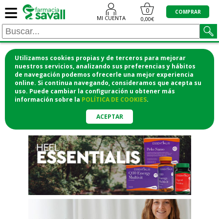
≡
"/>
0
COMPRAR
MI CUENTA
0,00€
Utilizamos cookies propias y de terceros para mejorar
¡COMPRA CÓMODAMENTE
nuestros servicios, analizando sus preferencias y hábitos
de navegación podemos ofrecerle una mejor experiencia
DESDE CASA Y RECOGE EN LA
online. Si continua navegando, consideramos que acepta su
uso. Puede cambiar la configuración u obtener
más
FARMACIA!
información
sobre la
POLÍTICA DE COOKIES
.
o si lo prefieres te lo mandamos
a casa
ACEPTAR