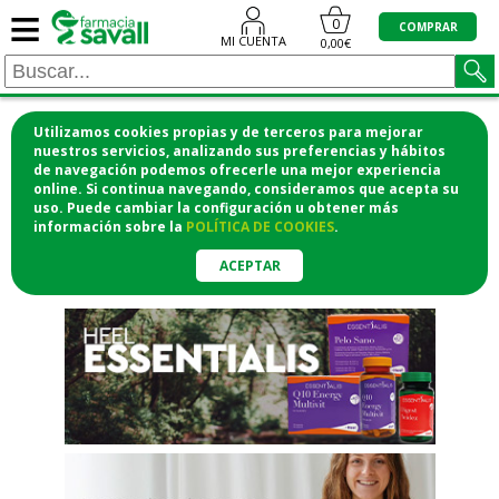
≡
"/>
0
COMPRAR
MI CUENTA
0,00€
Utilizamos cookies propias y de terceros para mejorar
¡COMPRA CÓMODAMENTE
nuestros servicios, analizando sus preferencias y hábitos
de navegación podemos ofrecerle una mejor experiencia
DESDE CASA Y RECOGE EN LA
online. Si continua navegando, consideramos que acepta su
uso. Puede cambiar la configuración u obtener
más
FARMACIA!
información
sobre la
POLÍTICA DE COOKIES
.
o si lo prefieres te lo mandamos
a casa
ACEPTAR