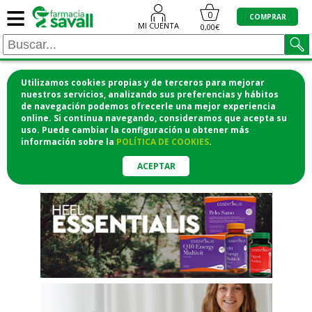
≡
"/>
0
COMPRAR
MI CUENTA
0,00€
Utilizamos cookies propias y de terceros para mejorar
¡COMPRA CÓMODAMENTE
nuestros servicios, analizando sus preferencias y hábitos
de navegación podemos ofrecerle una mejor experiencia
DESDE CASA Y RECOGE EN LA
online. Si continua navegando, consideramos que acepta su
uso. Puede cambiar la configuración u obtener
más
FARMACIA!
información
sobre la
POLÍTICA DE COOKIES
.
o si lo prefieres te lo mandamos
a casa
ACEPTAR