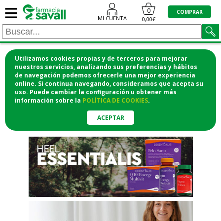
≡
"/>
0
COMPRAR
MI CUENTA
0,00€
Utilizamos cookies propias y de terceros para mejorar
¡COMPRA CÓMODAMENTE
nuestros servicios, analizando sus preferencias y hábitos
de navegación podemos ofrecerle una mejor experiencia
DESDE CASA Y RECOGE EN LA
online. Si continua navegando, consideramos que acepta su
uso. Puede cambiar la configuración u obtener
más
FARMACIA!
información
sobre la
POLÍTICA DE COOKIES
.
o si lo prefieres te lo mandamos
a casa
ACEPTAR