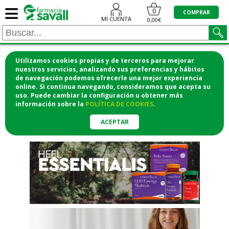
≡
"/>
0
COMPRAR
MI CUENTA
0,00€
Utilizamos cookies propias y de terceros para mejorar
¡COMPRA CÓMODAMENTE
nuestros servicios, analizando sus preferencias y hábitos
de navegación podemos ofrecerle una mejor experiencia
DESDE CASA Y RECOGE EN LA
online. Si continua navegando, consideramos que acepta su
uso. Puede cambiar la configuración u obtener
más
FARMACIA!
información
sobre la
POLÍTICA DE COOKIES
.
o si lo prefieres te lo mandamos
a casa
ACEPTAR