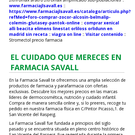
www.farmaciajlsavall.es
::
https://www.farmaciajlsavall.es/catalogo/articulo.php?
refMed=foro-comprar-zocor-alcosin-belmalip-
colemin-glutasey-pantok-online
::
comprar xenical
alli beacita elimens linestat orliloss orlidunn en
madrid sin receta
::
viagra on line
::
Visitar contenido
::
Stromectol precio farmacia
EL CUIDADO QUE MERECES EN
FARMACIA SAVALL
En la Farmacia Savall te ofrecemos una amplia selección de
productos de farmacia y parafarmacia con ofertas
exclusivas. Descubre los mejores precios en las marcas
líderes de dermocosmética, nutrición y cuidado infantil.
Compra de manera sencilla online y, si lo prefieres, recoge tu
pedido en nuestra farmacia física en C/Pintor Picasso,1. de
San Vicente del Raspeig.
La Farmacia Savall fue fundada a principios del siglo
pasado y se encuentra situada en pleno centro histórico de
San Vicente del Raspeig. Fue regentada durante la primera