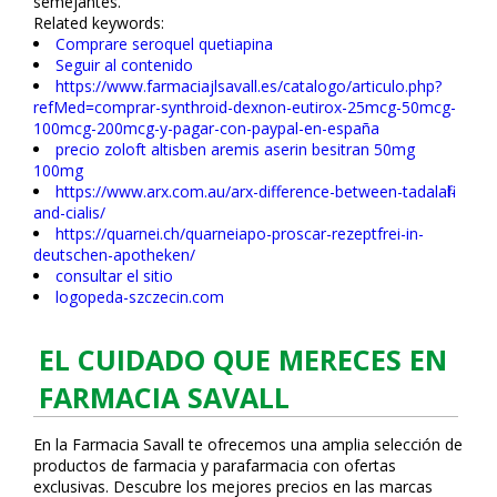
semejantes.
Related keywords:
Comprare seroquel quetiapina
Seguir al contenido
https://www.farmaciajlsavall.es/catalogo/articulo.php?
refMed=comprar-synthroid-dexnon-eutirox-25mcg-50mcg-
100mcg-200mcg-y-pagar-con-paypal-en-españa
precio zoloft altisben aremis aserin besitran 50mg
100mg
https://www.arx.com.au/arx-difference-between-tadalafil-
and-cialis/
https://quarnei.ch/quarneiapo-proscar-rezeptfrei-in-
deutschen-apotheken/
consultar el sitio
logopeda-szczecin.com
EL CUIDADO QUE MERECES EN
FARMACIA SAVALL
En la Farmacia Savall te ofrecemos una amplia selección de
productos de farmacia y parafarmacia con ofertas
exclusivas. Descubre los mejores precios en las marcas