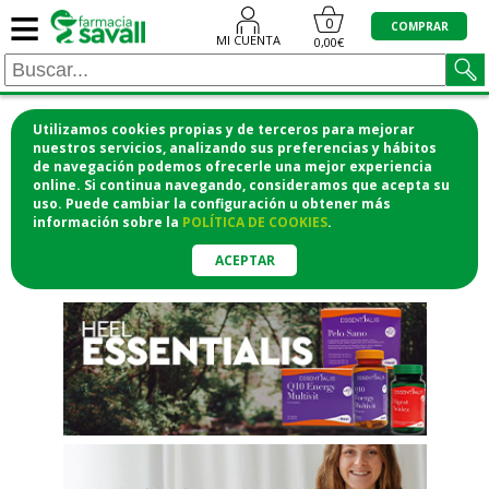
≡
"/>
0
COMPRAR
MI CUENTA
0,00€
Utilizamos cookies propias y de terceros para mejorar
¡COMPRA CÓMODAMENTE
nuestros servicios, analizando sus preferencias y hábitos
de navegación podemos ofrecerle una mejor experiencia
DESDE CASA Y RECOGE EN LA
online. Si continua navegando, consideramos que acepta su
uso. Puede cambiar la configuración u obtener
más
FARMACIA!
información
sobre la
POLÍTICA DE COOKIES
.
o si lo prefieres te lo mandamos
a casa
ACEPTAR