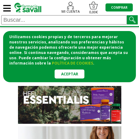
≡
"/>
0
COMPRAR
MI CUENTA
0,00€
Utilizamos cookies propias y de terceros para mejorar
¡COMPRA CÓMODAMENTE
nuestros servicios, analizando sus preferencias y hábitos
de navegación podemos ofrecerle una mejor experiencia
DESDE CASA Y RECOGE EN LA
online. Si continua navegando, consideramos que acepta su
uso. Puede cambiar la configuración u obtener
más
FARMACIA!
información
sobre la
POLÍTICA DE COOKIES
.
o si lo prefieres te lo mandamos
a casa
ACEPTAR