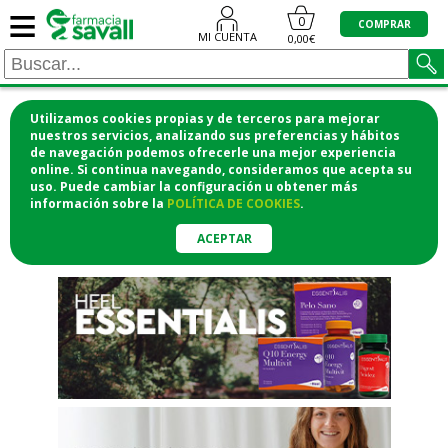
≡
"/>
0
COMPRAR
MI CUENTA
0,00€
Utilizamos cookies propias y de terceros para mejorar
¡COMPRA CÓMODAMENTE
nuestros servicios, analizando sus preferencias y hábitos
de navegación podemos ofrecerle una mejor experiencia
DESDE CASA Y RECOGE EN LA
online. Si continua navegando, consideramos que acepta su
uso. Puede cambiar la configuración u obtener
más
FARMACIA!
información
sobre la
POLÍTICA DE COOKIES
.
o si lo prefieres te lo mandamos
a casa
ACEPTAR