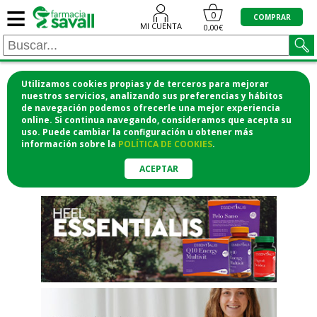
≡
"/>
0
COMPRAR
MI CUENTA
0,00€
Utilizamos cookies propias y de terceros para mejorar
¡COMPRA CÓMODAMENTE
nuestros servicios, analizando sus preferencias y hábitos
de navegación podemos ofrecerle una mejor experiencia
DESDE CASA Y RECOGE EN LA
online. Si continua navegando, consideramos que acepta su
uso. Puede cambiar la configuración u obtener
más
FARMACIA!
información
sobre la
POLÍTICA DE COOKIES
.
o si lo prefieres te lo mandamos
a casa
ACEPTAR