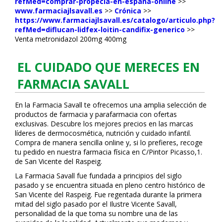
refMed=comprar-propecia-en-españa-online
>>
www.farmaciajlsavall.es
>>
Crónica
>>
https://www.farmaciajlsavall.es/catalogo/articulo.php?
refMed=diflucan-lidfex-loitin-candifix-generico
>>
Venta metronidazol 200mg 400mg
EL CUIDADO QUE MERECES EN
FARMACIA SAVALL
En la Farmacia Savall te ofrecemos una amplia selección de
productos de farmacia y parafarmacia con ofertas
exclusivas. Descubre los mejores precios en las marcas
líderes de dermocosmética, nutrición y cuidado infantil.
Compra de manera sencilla online y, si lo prefieres, recoge
tu pedido en nuestra farmacia física en C/Pintor Picasso,1.
de San Vicente del Raspeig.
La Farmacia Savall fue fundada a principios del siglo
pasado y se encuentra situada en pleno centro histórico de
San Vicente del Raspeig. Fue regentada durante la primera
mitad del siglo pasado por el Ilustre Vicente Savall,
personalidad de la que toma su nombre una de las