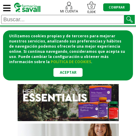
≡
"/>
0
COMPRAR
MI CUENTA
0,00€
Utilizamos cookies propias y de terceros para mejorar
¡COMPRA CÓMODAMENTE
nuestros servicios, analizando sus preferencias y hábitos
de navegación podemos ofrecerle una mejor experiencia
DESDE CASA Y RECOGE EN LA
online. Si continua navegando, consideramos que acepta su
uso. Puede cambiar la configuración u obtener
más
FARMACIA!
información
sobre la
POLÍTICA DE COOKIES
.
o si lo prefieres te lo mandamos
a casa
ACEPTAR