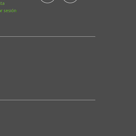
sta
ar sesión