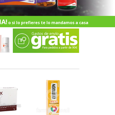
A!
o si lo prefieres te lo mandamos a casa