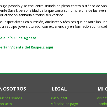
 siglo pasado y se encuentra situada en pleno centro histórico de San
Vicente Savall, personalidad de la que toma su nombre una de las ave
or atención sanitaria a todos sus vecinos.
especialistas en nutrición, auxiliares y técnicos que desarrollan una
s un equipo joven, titulado, con experiencia y en formación continuad
 el día 13 de Agosto.
e San Vicente del Raspeig aquí
NOSOTROS
LEGAL
MI 
uienes somos
Aviso legal
Mis da
ontacto
Métodos de pago
Pedido