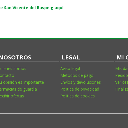
e San Vicente del Raspeig aquí
NOSOTROS
LEGAL
MI 
uienes somos
Aviso legal
Mis da
ontacto
Métodos de pago
Pedido
u opinión es importante
Envíos y devoluciones
Ver ce
armacias de guardia
Política de privacidad
Finaliz
ecibir ofertas
Política de cookies