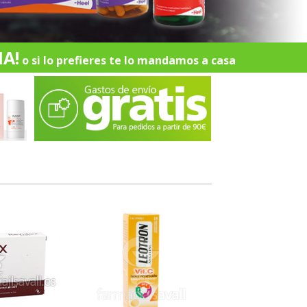
A!
o si lo prefieres te lo mandamos a casa