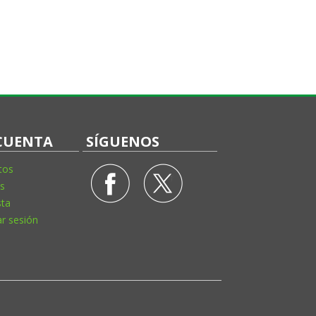
CUENTA
SÍGUENOS
tos
s
sta
ar sesión