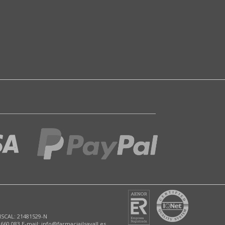
ISCAL: 21481529-N
 660 083 E-mail: info@farmaciajlsavall.es