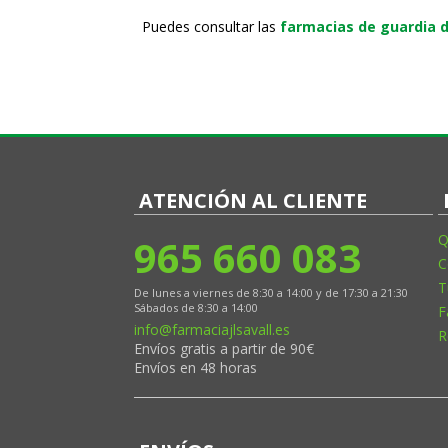
Puedes consultar las
farmacias de guardia d
ATENCIÓN AL CLIENTE
965 660 083
Q
C
T
De lunes a viernes de 8:30 a 14:00 y de 17:30 a 21:30
Sábados de 8:30 a 14:00
F
info@farmaciajlsavall.es
R
Envíos gratis a partir de 90€
Envíos en 48 horas