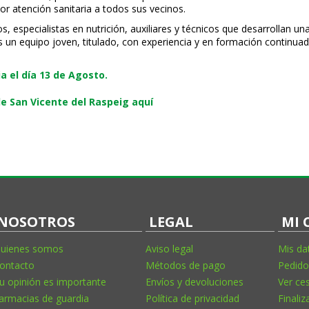
or atención sanitaria a todos sus vecinos.
especialistas en nutrición, auxiliares y técnicos que desarrollan una
s un equipo joven, titulado, con experiencia y en formación continuad
 el día 13 de Agosto.
e San Vicente del Raspeig aquí
NOSOTROS
LEGAL
MI 
uienes somos
Aviso legal
Mis da
ontacto
Métodos de pago
Pedido
u opinión es importante
Envíos y devoluciones
Ver ce
armacias de guardia
Política de privacidad
Finaliz