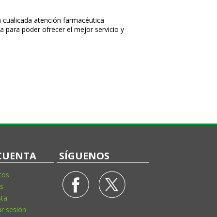
 cualificada atención farmacéutica
a para poder ofrecer el mejor servicio y
CUENTA
SÍGUENOS
tos
s
sta
ar sesión