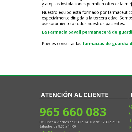
y amplias instalaciones permiten ofrecer la mej
Nuestro equipo está formado por farmacéuticos, 
especialmente dirigida a la tercera edad. Somo
asesoramiento a todos nuestros pacientes.
La Farmacia Savall permanecerá de guardia
Puedes consultar las
farmacias de guardia d
ATENCIÓN AL CLIENTE
965 660 083
Q
C
T
De lunes a viernes de 8:30 a 14:00 y de 17:30 a 21:30
Sábados de 8:30 a 14:00
F