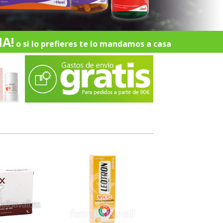
A!
o si lo prefieres te lo mandamos a casa