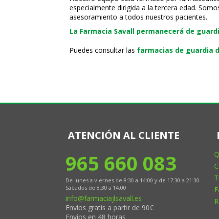
especialmente dirigida a la tercera edad. Somo
asesoramiento a todos nuestros pacientes.
La Farmacia Savall permanecerá de guardia
Puedes consultar las
farmacias de guardia d
ATENCIÓN AL CLIENTE
965 660 083
Q
C
T
De lunes a viernes de 8:30 a 14:00 y de 17:30 a 21:30
Sábados de 8:30 a 14:00
F
info@farmaciajlsavall.es
R
Envíos gratis a partir de 90€
Envíos en 48 horas