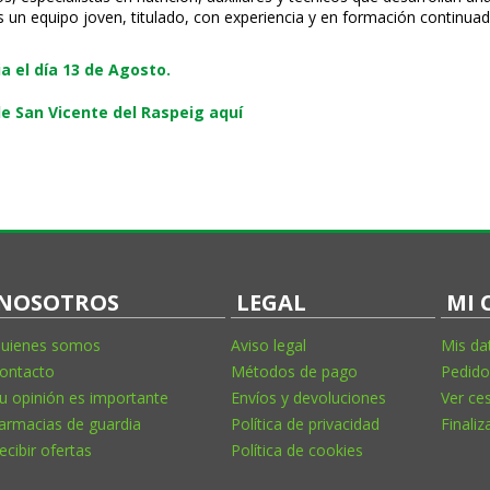
s un equipo joven, titulado, con experiencia y en formación continuad
 el día 13 de Agosto.
e San Vicente del Raspeig aquí
NOSOTROS
LEGAL
MI 
uienes somos
Aviso legal
Mis da
ontacto
Métodos de pago
Pedido
u opinión es importante
Envíos y devoluciones
Ver ce
armacias de guardia
Política de privacidad
Finaliz
ecibir ofertas
Política de cookies