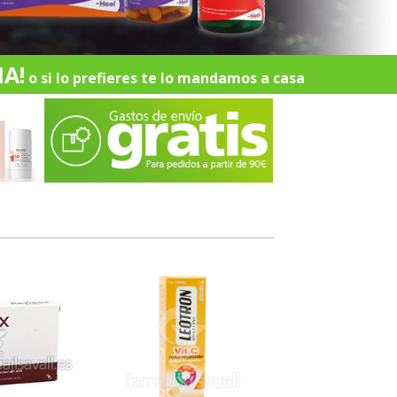
A!
o si lo prefieres te lo mandamos a casa