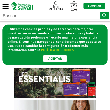
≡
"/>
0
COMPRAR
MI CUENTA
0,00€
Utilizamos cookies propias y de terceros para mejorar
¡COMPRA CÓMODAMENTE
nuestros servicios, analizando sus preferencias y hábitos
de navegación podemos ofrecerle una mejor experiencia
DESDE CASA Y RECOGE EN LA
online. Si continua navegando, consideramos que acepta su
uso. Puede cambiar la configuración u obtener
más
FARMACIA!
información
sobre la
POLÍTICA DE COOKIES
.
o si lo prefieres te lo mandamos
a casa
ACEPTAR