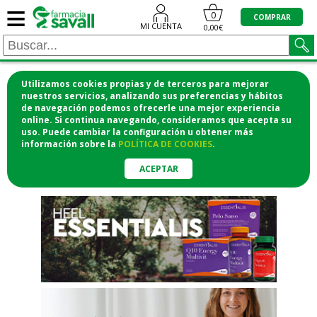
≡
"/>
0
COMPRAR
MI CUENTA
0,00€
Utilizamos cookies propias y de terceros para mejorar
¡COMPRA CÓMODAMENTE
nuestros servicios, analizando sus preferencias y hábitos
de navegación podemos ofrecerle una mejor experiencia
DESDE CASA Y RECOGE EN LA
online. Si continua navegando, consideramos que acepta su
uso. Puede cambiar la configuración u obtener
más
FARMACIA!
información
sobre la
POLÍTICA DE COOKIES
.
o si lo prefieres te lo mandamos
a casa
ACEPTAR