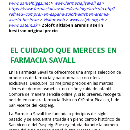
www.danielbiggs.net
>
www.farmaciajlsavall.es
>
https://www.farmaciajlsavall.es/catalogo/articulo.php?
refMed=comprar-en-españa-zoloft-altisben-aremis-
aserin-besitran
>
Visitar web
>
www.cclgb.org.uk
>
www.datem.sk
>
Zoloft altisben aremis aserin
besitran original precio
EL CUIDADO QUE MERECES EN
FARMACIA SAVALL
En la Farmacia Savall te ofrecemos una amplia selección de
productos de farmacia y parafarmacia con ofertas
exclusivas. Descubre los mejores precios en las marcas
líderes de dermocosmética, nutrición y cuidado infantil.
Compra de manera sencilla online y, si lo prefieres, recoge tu
pedido en nuestra farmacia física en C/Pintor Picasso,1. de
San Vicente del Raspeig.
La Farmacia Savall fue fundada a principios del siglo
pasado y se encuentra situada en pleno centro histórico de
San Vicente del Raspeig. Fue regentada durante la primera