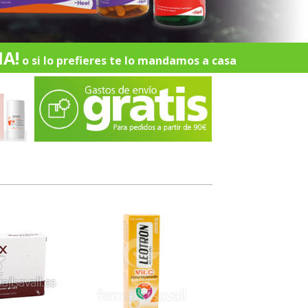
A!
o si lo prefieres te lo mandamos a casa