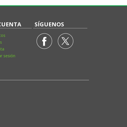
CUENTA
SÍGUENOS
tos
s
sta
ar sesión