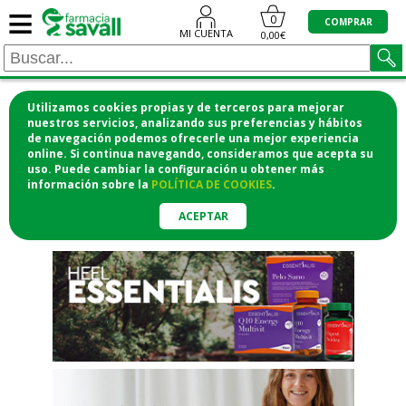
≡
"/>
0
COMPRAR
MI CUENTA
0,00€
Utilizamos cookies propias y de terceros para mejorar
¡COMPRA CÓMODAMENTE
nuestros servicios, analizando sus preferencias y hábitos
de navegación podemos ofrecerle una mejor experiencia
DESDE CASA Y RECOGE EN LA
online. Si continua navegando, consideramos que acepta su
uso. Puede cambiar la configuración u obtener
más
FARMACIA!
información
sobre la
POLÍTICA DE COOKIES
.
o si lo prefieres te lo mandamos
a casa
ACEPTAR