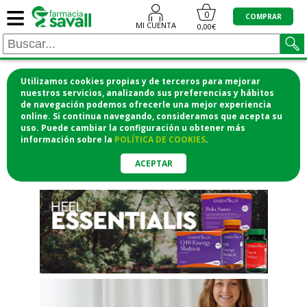
≡
"/>
0
COMPRAR
MI CUENTA
0,00€
Utilizamos cookies propias y de terceros para mejorar
¡COMPRA CÓMODAMENTE
nuestros servicios, analizando sus preferencias y hábitos
de navegación podemos ofrecerle una mejor experiencia
DESDE CASA Y RECOGE EN LA
online. Si continua navegando, consideramos que acepta su
uso. Puede cambiar la configuración u obtener
más
FARMACIA!
información
sobre la
POLÍTICA DE COOKIES
.
o si lo prefieres te lo mandamos
a casa
ACEPTAR