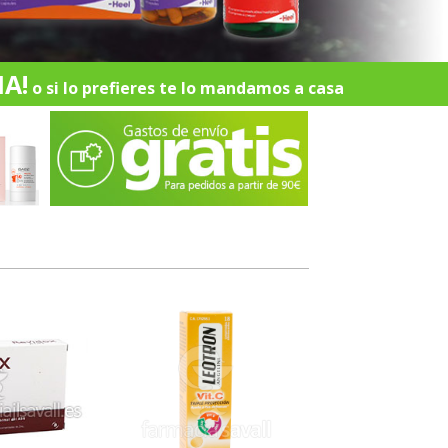
A!
o si lo prefieres te lo mandamos a casa