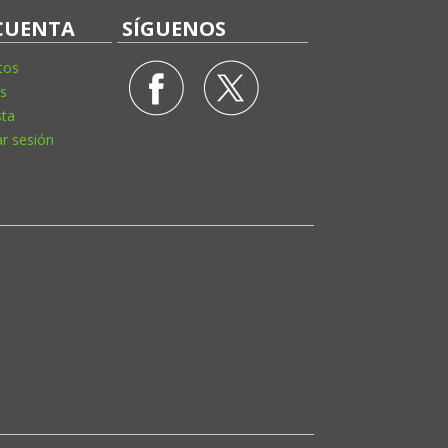
CUENTA
SÍGUENOS
tos
s
sta
ar sesión