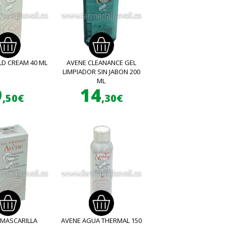
LD CREAM 40 ML
AVENE CLEANANCE GEL
LIMPIADOR SIN JABON 200
ML
9
14
,50€
,30€
 MASCARILLA
AVENE AGUA THERMAL 150