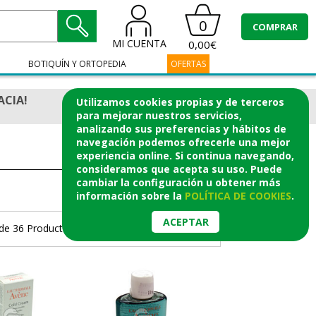
0
COMPRAR
MI CUENTA
0,00€
BOTIQUÍN Y ORTOPEDIA
OFERTAS
ACIA!
Utilizamos cookies propias y de terceros
para mejorar nuestros servicios,
analizando sus preferencias y hábitos de
navegación podemos ofrecerle una mejor
experiencia online. Si continua navegando,
consideramos que acepta su uso. Puede
cambiar la configuración u obtener
más
información
sobre la
POLÍTICA DE COOKIES
.
ACEPTAR
de 36 Productos.
Página 1/2
>
>|