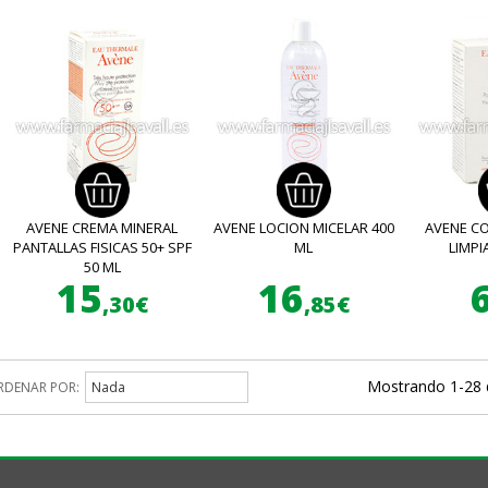
AVENE CREMA MINERAL
AVENE LOCION MICELAR 400
AVENE C
PANTALLAS FISICAS 50+ SPF
ML
LIMPI
50 ML
15
16
,30€
,85€
Mostrando 1-28 
RDENAR POR:
Nada