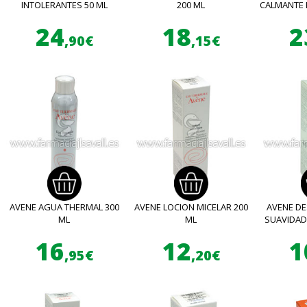
INTOLERANTES 50 ML
200 ML
CALMANTE 
24
18
2
,90€
,15€
AVENE AGUA THERMAL 300
AVENE LOCION MICELAR 200
AVENE D
ML
ML
SUAVIDAD
16
12
1
,95€
,20€