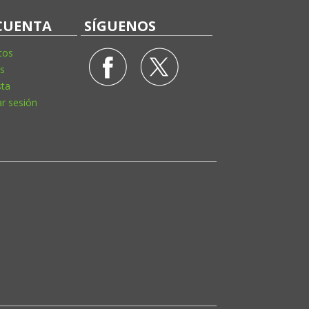
CUENTA
SÍGUENOS
tos
s
sta
ar sesión