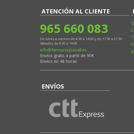
LABORATORIO MEDEA
ATENCIÓN AL CLIENTE
LABORATORIO MERCK
965 660 083
Q
LABORATORIO MILTE
C
LABORATORIO NESTLÉ
T
De lunes a viernes de 8:30 a 14:00 y de 17:30 a 21:30
LABORATORIO NICOLICH
Sábados de 8:30 a 14:00
F
info@farmaciajlsavall.es
LABORATORIO NOVARTIS
R
Envíos gratis a partir de 90€
LABORATORIO OFOPAR
Envíos en 48 horas
LABORATORIO OMEGA PHARMA
LABORATORIO ORDESA
ENVÍOS
LABORATORIO PIERRE FABRE
LABORATORIO PROBELTE PHARMA
LABORATORIO PROCARE
LABORATORIO PROCTER&GAMBLE
LABORATORIO QPHARMA
LABORATORIO RECKITT BENCKISER HC