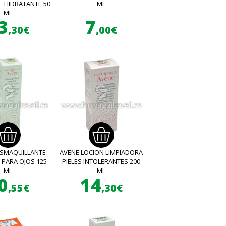
E HIDRATANTE 50
ML
ML
3
7
,30€
,00€
ESMAQUILLANTE
AVENE LOCION LIMPIADORA
 PARA OJOS 125
PIELES INTOLERANTES 200
ML
ML
0
14
,55€
,30€