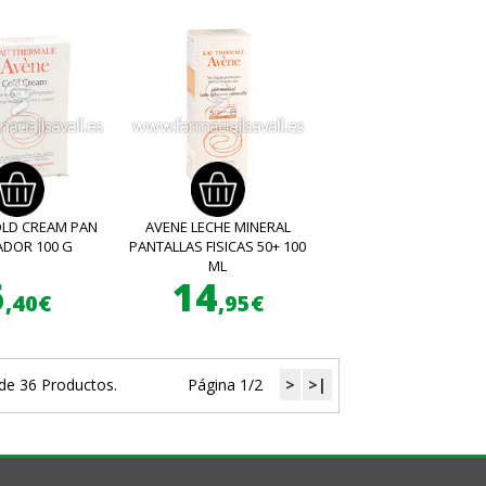
OLD CREAM PAN
AVENE LECHE MINERAL
ADOR 100 G
PANTALLAS FISICAS 50+ 100
ML
6
14
,40€
,95€
de 36 Productos.
Página 1/2
>
>|