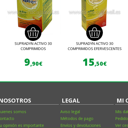
SUPRADYN ACTIVO 30
SUPRADYN ACTIVO 30
COMPRIMIDOS
COMPRIMIDOS EFERVESCENTES
9
15
,90€
,50€
NOSOTROS
LEGAL
MI 
uienes somos
Aviso legal
Mis da
ontacto
Métodos de pago
Pedido
u opinión es importante
Envíos y devoluciones
Ver ce