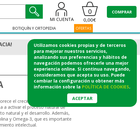
0
COMPRAR
MI CUENTA
0,00€
BOTIQUÍN Y ORTOPEDIA
OFERTAS
ACIA!
Utilizamos cookies propias y de terceros
para mejorar nuestros servicios,
analizando sus preferencias y hábitos de
navegación podemos ofrecerle una mejor
experiencia online. Si continua navegando,
consideramos que acepta su uso. Puede
cambiar la configuración u obtener
más
A
información
sobre la
POLÍTICA DE COOKIES
.
ACEPTAR
rece el crecimiento y ayuda a activar tu
a a activar el proceso natural de
to natural y el desarrollo. Además,
olina y Omega-3, que es importante
miento intelectual.