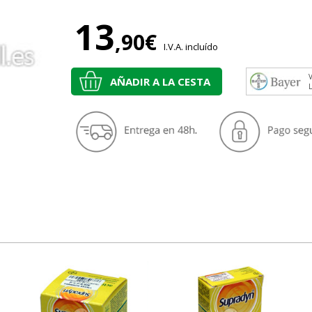
13
,90€
I.V.A. incluído
V
AÑADIR A LA CESTA