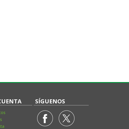
CUENTA
SÍGUENOS
tos
s
sta