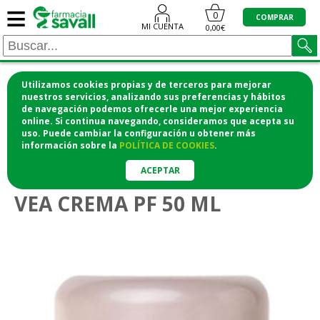
≡
0
COMPRAR
MI CUENTA
0,00€
Utilizamos cookies propias y de terceros para mejorar
¡COMPRA CÓMODAMENTE DESDE CASA Y RECOGE
nuestros servicios, analizando sus preferencias y hábitos
de navegación podemos ofrecerle una mejor experiencia
EN LA FARMACIA!
online. Si continua navegando, consideramos que acepta su
o si lo prefieres te lo mandamos a casa
uso. Puede cambiar la configuración u obtener
más
información
sobre la
POLÍTICA DE COOKIES
.
>
>
Higiene y cosmética
Cosmética facial
Pieles intolerantes
ACEPTAR
VEA CREMA PF 50 ML