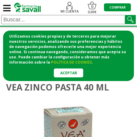
≡
0
COMPRAR
MI CUENTA
0,00€
Utilizamos cookies propias y de terceros para mejorar
¡COMPRA CÓMODAMENTE DESDE CASA Y RECOGE
nuestros servicios, analizando sus preferencias y hábitos
de navegación podemos ofrecerle una mejor experiencia
EN LA FARMACIA!
online. Si continua navegando, consideramos que acepta su
o si lo prefieres te lo mandamos a casa
uso. Puede cambiar la configuración u obtener
más
información
sobre la
POLÍTICA DE COOKIES
.
>
>
Bebé
Higiene y cuidado del bebé
Cremas de pañal
ACEPTAR
VEA ZINCO PASTA 40 ML