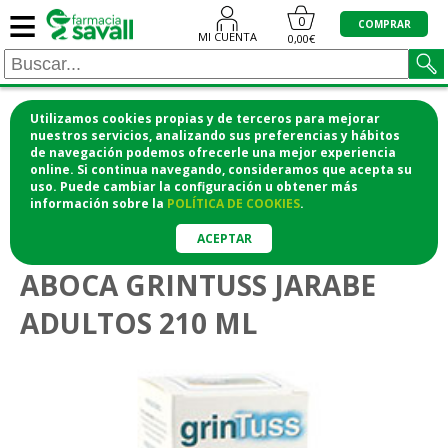
≡
0
COMPRAR
MI CUENTA
0,00€
Utilizamos cookies propias y de terceros para mejorar
¡COMPRA CÓMODAMENTE DESDE CASA Y RECOGE
nuestros servicios, analizando sus preferencias y hábitos
de navegación podemos ofrecerle una mejor experiencia
EN LA FARMACIA!
online. Si continua navegando, consideramos que acepta su
o si lo prefieres te lo mandamos a casa
uso. Puede cambiar la configuración u obtener
más
información
sobre la
POLÍTICA DE COOKIES
.
>
Vitaminas y suplementos
Aparato respiratorio
ACEPTAR
ABOCA GRINTUSS JARABE
ADULTOS 210 ML