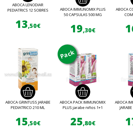
ABOCA LENODIAR
ABOCA IMMUNOMIX PLUS
ABOCA CO
PEDIATRICS 12 SOBRES
50 CAPSULAS 500 MG
COM
13
19
1
,50€
,30€
Pack
ABOCA GRINTUSS JARABE
ABOCA PACK IMMUNOMIX
ABOCA I
PEDIATRICO 210 ML
PLUS jarabe niños 1+1
JARABE
15
25
1
,50€
,80€