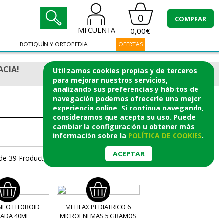
0
COMPRAR
MI CUENTA
0,00€
BOTIQUÍN Y ORTOPEDIA
OFERTAS
ACIA!
Utilizamos cookies propias y de terceros
para mejorar nuestros servicios,
analizando sus preferencias y hábitos de
navegación podemos ofrecerle una mejor
experiencia online. Si continua navegando,
consideramos que acepta su uso. Puede
cambiar la configuración u obtener
más
información
sobre la
POLÍTICA DE COOKIES
.
ACEPTAR
de 39 Productos.
Página 1/2
>
>|
NEO FITOROID
MELILAX PEDIATRICO 6
ADA 40ML
MICROENEMAS 5 GRAMOS