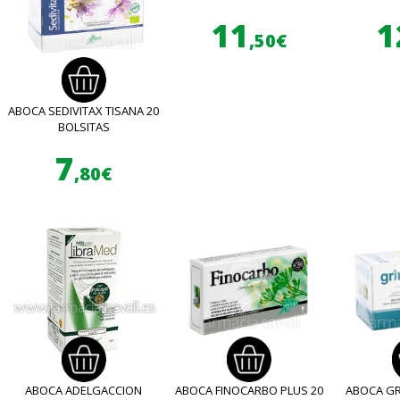
11
1
,50€
ABOCA SEDIVITAX TISANA 20
BOLSITAS
7
,80€
ABOCA ADELGACCION
ABOCA FINOCARBO PLUS 20
ABOCA GR