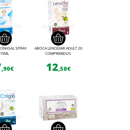
TONASAL SPRAY
ABOCA LENODIAR ADULT 20
15ML
COMPRIMIDOS
7
12
,90€
,50€