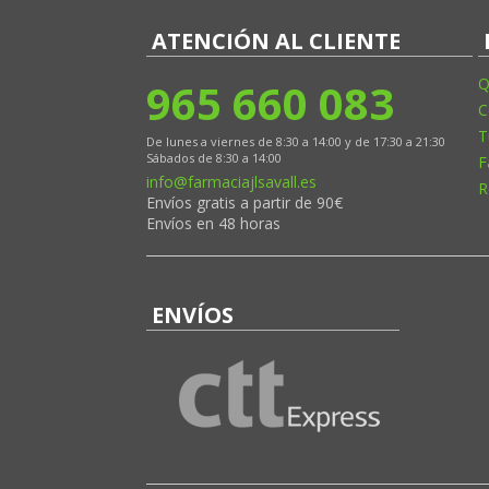
LABORATORIO MEDEA
ATENCIÓN AL CLIENTE
LABORATORIO MERCK
965 660 083
Q
LABORATORIO MILTE
C
LABORATORIO NESTLÉ
T
De lunes a viernes de 8:30 a 14:00 y de 17:30 a 21:30
LABORATORIO NICOLICH
Sábados de 8:30 a 14:00
F
info@farmaciajlsavall.es
LABORATORIO NOVARTIS
R
Envíos gratis a partir de 90€
LABORATORIO OFOPAR
Envíos en 48 horas
LABORATORIO OMEGA PHARMA
LABORATORIO ORDESA
ENVÍOS
LABORATORIO PIERRE FABRE
LABORATORIO PROBELTE PHARMA
LABORATORIO PROCARE
LABORATORIO PROCTER&GAMBLE
LABORATORIO QPHARMA
LABORATORIO RECKITT BENCKISER HC