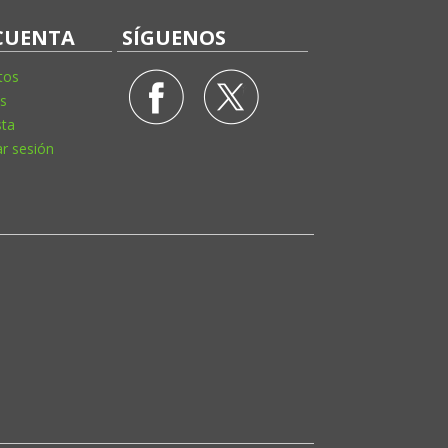
CUENTA
SÍGUENOS
tos
s
sta
ar sesión