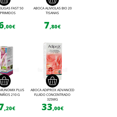
LIGAS FAST 50
ABOCA ALIVIOLAS BIO 20
PRIMIDOS
TISANAS
6
7
,00€
,80€
MMUNOMIX PLUS
ABOCA ADIPROX ADVANCED
 NIÑOS 210 G
FLUIDO CONCENTRADO
325MG
7
33
,20€
,00€