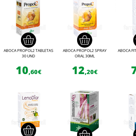
ABOCA PROPOL2 TABLETAS
ABOCA PROPOL2 SPRAY
ABOCA FI
30 UND
ORAL 30ML
10
12
,60€
,20€