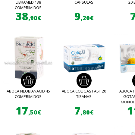
LIBRAMED 138
CAPSULAS
20 
COMPRIMIDOS
38
9
,90€
,20€
ABOCA NEOBIANACID 45
ABOCA COLIGAS FAST 20
ABOCA F
COMPRIMIDOS
TISANAS
GOTA
MONOD
17
7
1
,50€
,80€