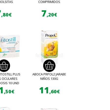
BOLSITAS
COMPRIMIDOS
7
7
,80€
,20€
ITOSTILL PLUS
ABOCA PRPOL2 JARABE
S OCULARES
NIÑOS 130G
OSIS 10 UND
1
11
,50€
,60€