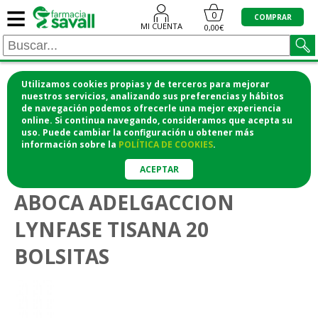
≡
0
COMPRAR
MI CUENTA
0,00€
Utilizamos cookies propias y de terceros para mejorar
¡COMPRA CÓMODAMENTE DESDE CASA Y RECOGE
nuestros servicios, analizando sus preferencias y hábitos
de navegación podemos ofrecerle una mejor experiencia
EN LA FARMACIA!
online. Si continua navegando, consideramos que acepta su
o si lo prefieres te lo mandamos a casa
uso. Puede cambiar la configuración u obtener
más
información
sobre la
POLÍTICA DE COOKIES
.
>
>
Vitaminas y suplementos
Dietética
Reguladores y drenantes
ACEPTAR
ABOCA ADELGACCION
LYNFASE TISANA 20
BOLSITAS