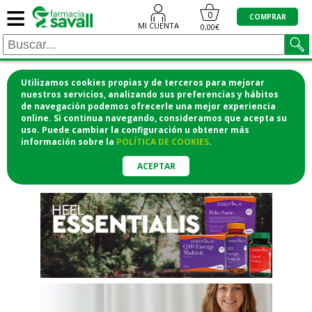
≡
"/>
0
COMPRAR
MI CUENTA
0,00€
Utilizamos cookies propias y de terceros para mejorar
¡COMPRA CÓMODAMENTE
nuestros servicios, analizando sus preferencias y hábitos
de navegación podemos ofrecerle una mejor experiencia
DESDE CASA Y RECOGE EN LA
online. Si continua navegando, consideramos que acepta su
uso. Puede cambiar la configuración u obtener
más
FARMACIA!
información
sobre la
POLÍTICA DE COOKIES
.
o si lo prefieres te lo mandamos
a casa
ACEPTAR