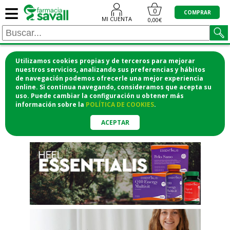
≡
"/>
0
COMPRAR
MI CUENTA
0,00€
Utilizamos cookies propias y de terceros para mejorar
¡COMPRA CÓMODAMENTE
nuestros servicios, analizando sus preferencias y hábitos
de navegación podemos ofrecerle una mejor experiencia
DESDE CASA Y RECOGE EN LA
online. Si continua navegando, consideramos que acepta su
uso. Puede cambiar la configuración u obtener
más
FARMACIA!
información
sobre la
POLÍTICA DE COOKIES
.
o si lo prefieres te lo mandamos
a casa
ACEPTAR