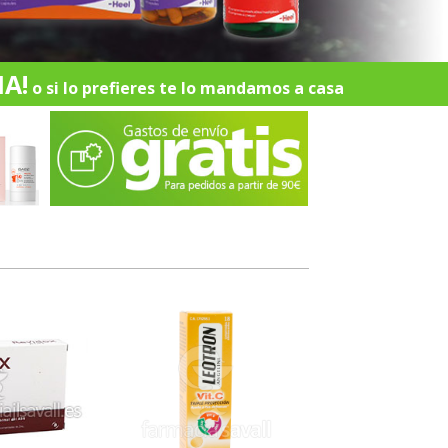
A!
o si lo prefieres te lo mandamos a casa