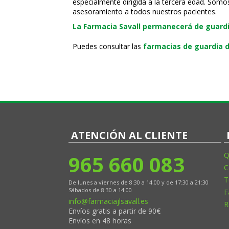
especialmente dirigida a la tercera edad. Somo
asesoramiento a todos nuestros pacientes.
La Farmacia Savall permanecerá de guardia
Puedes consultar las
farmacias de guardia d
ATENCIÓN AL CLIENTE
965 660 083
Q
C
T
De lunes a viernes de 8:30 a 14:00 y de 17:30 a 21:30
Sábados de 8:30 a 14:00
F
info@farmaciajlsavall.es
R
Envíos gratis a partir de 90€
Envíos en 48 horas