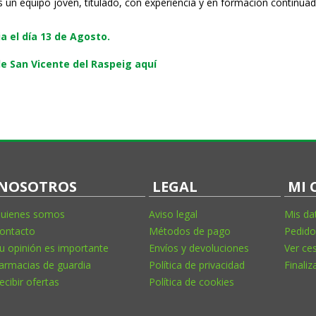
s un equipo joven, titulado, con experiencia y en formación continuad
 el día 13 de Agosto.
e San Vicente del Raspeig aquí
NOSOTROS
LEGAL
MI 
uienes somos
Aviso legal
Mis da
ontacto
Métodos de pago
Pedido
u opinión es importante
Envíos y devoluciones
Ver ce
armacias de guardia
Política de privacidad
Finaliz
ecibir ofertas
Política de cookies