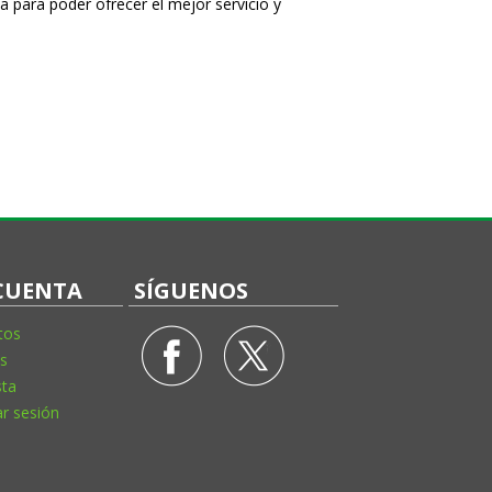
a para poder ofrecer el mejor servicio y
CUENTA
SÍGUENOS
tos
s
sta
ar sesión