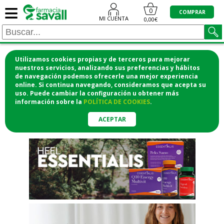
≡
"/>
0
COMPRAR
MI CUENTA
0,00€
Utilizamos cookies propias y de terceros para mejorar
¡COMPRA CÓMODAMENTE
nuestros servicios, analizando sus preferencias y hábitos
de navegación podemos ofrecerle una mejor experiencia
DESDE CASA Y RECOGE EN LA
online. Si continua navegando, consideramos que acepta su
uso. Puede cambiar la configuración u obtener
más
FARMACIA!
información
sobre la
POLÍTICA DE COOKIES
.
o si lo prefieres te lo mandamos
a casa
ACEPTAR