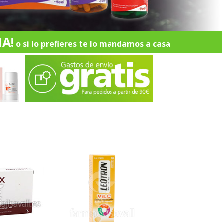
A!
o si lo prefieres te lo mandamos a casa