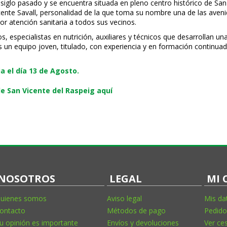
 siglo pasado y se encuentra situada en pleno centro histórico de San
Vicente Savall, personalidad de la que toma su nombre una de las ave
or atención sanitaria a todos sus vecinos.
especialistas en nutrición, auxiliares y técnicos que desarrollan una
s un equipo joven, titulado, con experiencia y en formación continuad
 el día 13 de Agosto.
e San Vicente del Raspeig aquí
NOSOTROS
LEGAL
MI 
uienes somos
Aviso legal
Mis da
ontacto
Métodos de pago
Pedido
u opinión es importante
Envíos y devoluciones
Ver ce