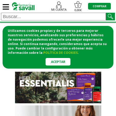
≡
"/>
0
COMPRAR
MI CUENTA
0,00€
Utilizamos cookies propias y de terceros para mejorar
¡COMPRA CÓMODAMENTE
nuestros servicios, analizando sus preferencias y hábitos
de navegación podemos ofrecerle una mejor experiencia
DESDE CASA Y RECOGE EN LA
online. Si continua navegando, consideramos que acepta su
uso. Puede cambiar la configuración u obtener
más
FARMACIA!
información
sobre la
POLÍTICA DE COOKIES
.
o si lo prefieres te lo mandamos
a casa
ACEPTAR