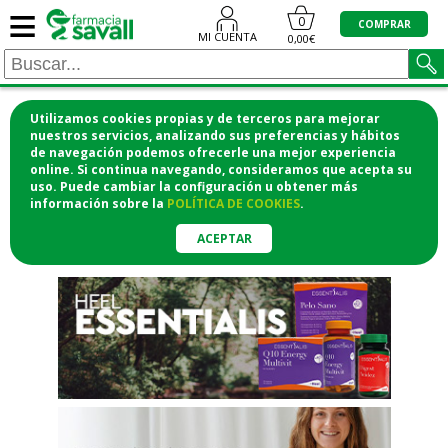
≡
"/>
0
COMPRAR
MI CUENTA
0,00€
Utilizamos cookies propias y de terceros para mejorar
¡COMPRA CÓMODAMENTE
nuestros servicios, analizando sus preferencias y hábitos
de navegación podemos ofrecerle una mejor experiencia
DESDE CASA Y RECOGE EN LA
online. Si continua navegando, consideramos que acepta su
uso. Puede cambiar la configuración u obtener
más
FARMACIA!
información
sobre la
POLÍTICA DE COOKIES
.
o si lo prefieres te lo mandamos
a casa
ACEPTAR